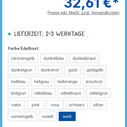
32,61 €*
Preise inkl. MwSt. zzgl. Versandkosten
Lieferzeit: 2-3 Werktage
Farbe Edelbast
citronengelb
dunkelblau
dunkelbraun
dunkelgrün
dunkelrot
gold
goldgelb
hellblau
hellgrau
hellorange
kirschrot
lindgrün
mittelblau
mittelbraun
mittelgrün
natur
pink
rosa
schwarz
silber
sonnengelb
violett
weiß