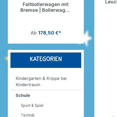
Leuc
Faltbollerwagen mit
Gemütlic
Bremse | Bollerwagen
Matschküch
faltbar | Dragon Toys
Ab
178,50 €*
713,9
Kategorien
Kindergarten & Krippe bei
Kindertraum
Schule
Sport & Spiel
Technik