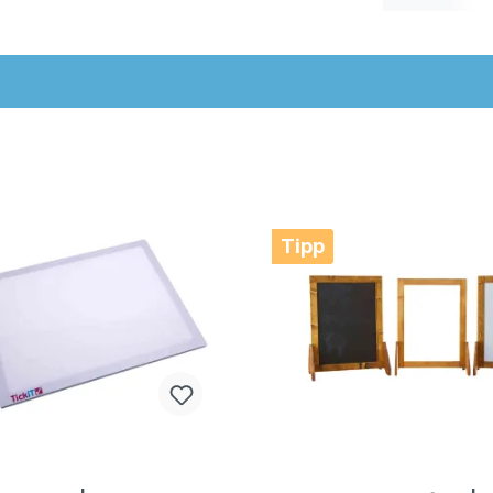
Geschicklichkeitsspiele
Holzspielzeug
Rollenspiele
Tipp
Tipp
Tipp