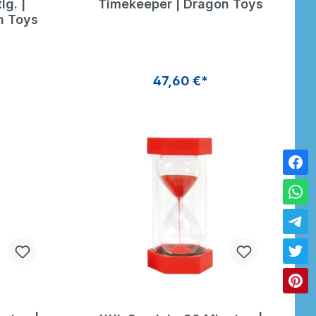
g. |
Timekeeper | Dragon Toys
n Toys
47,60 €*