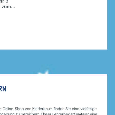
hr 3
r zum
on Toys
rn
Im Online-Shop von Kindertraum finden Sie eine vielfältige
numgebung zu bereichern. Unser Lehrerbedarf umfasst eine