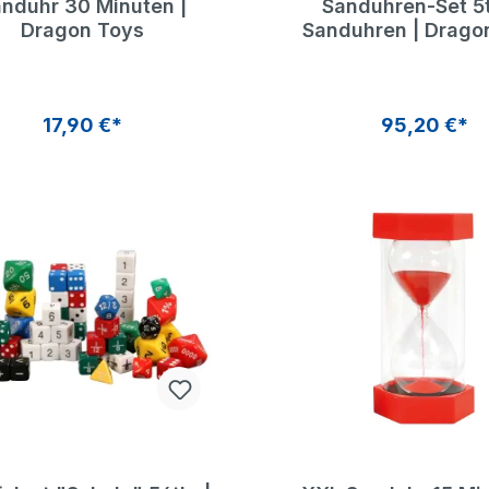
nduhr 30 Minuten |
Sanduhren-Set 5tl
Dragon Toys
Sanduhren | Drago
17,90 €*
95,20 €*