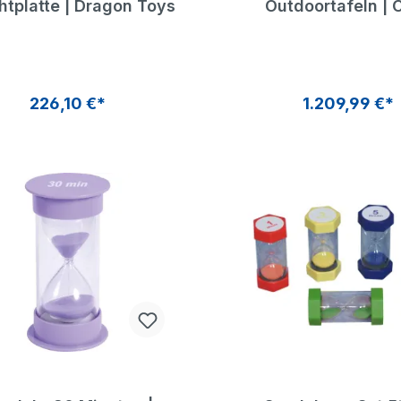
htplatte | Dragon Toys
Outdoortafeln | 
he Café
Große Matschküche |
Ha
e | COSY
COSY
t
226,10 €*
1.209,99 €*
9 €*
713,99 €*