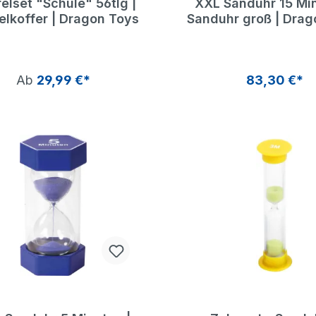
elset "Schule" 56tlg |
XXL Sanduhr 15 Min
elkoffer | Dragon Toys
Sanduhr groß | Drag
Ab
29,99 €*
83,30 €*