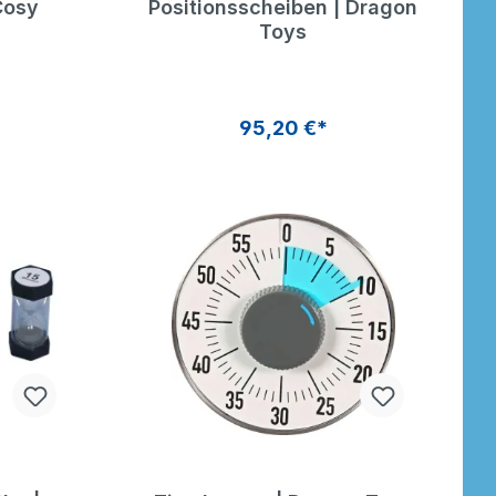
Cosy
Positionsscheiben | Dragon
ppy Architect 56
Happy Architect 84
Toys
lg. | Dragon Toys
tlg. | Dragon Toys
95,20 €*
285,60 €*
428,40 €*