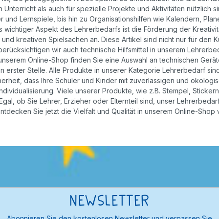
Unterricht als auch für spezielle Projekte und Aktivitäten nützlich s
er und Lernspiele, bis hin zu Organisationshilfen wie Kalendern, Pl
 wichtiger Aspekt des Lehrerbedarfs ist die Förderung der Kreativi
en und kreativen Spielsachen an. Diese Artikel sind nicht nur für den
 berücksichtigen wir auch technische Hilfsmittel in unserem Lehrer
 unserem Online-Shop finden Sie eine Auswahl an technischen Geräte
an erster Stelle. Alle Produkte in unserer Kategorie Lehrerbedarf s
cherheit, dass Ihre Schüler und Kinder mit zuverlässigen und ökologis
 Individualisierung. Viele unserer Produkte, wie z.B. Stempel, Stick
gal, ob Sie Lehrer, Erzieher oder Elternteil sind, unser Lehrerbeda
ntdecken Sie jetzt die Vielfalt und Qualität in unserem Online-Sho
Newsletter
Abonnieren Sie den kostenlosen Newsletter und verpassen Sie