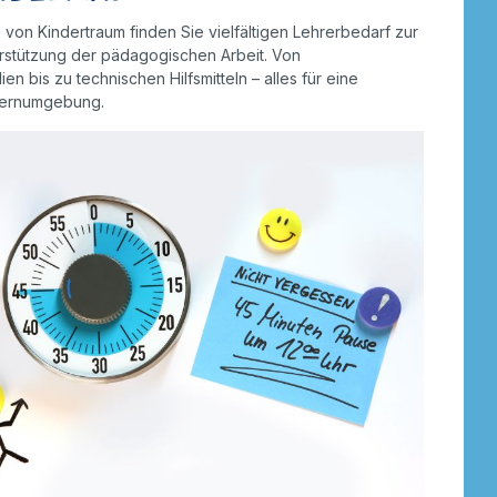
tzer
Dreiräder
Roller
 von Kindertraum finden Sie vielfältigen Lehrerbedarf zur
rdnen
smaterial
rstützung der pädagogischen Arbeit. Von
ebe
Wagen
Anhänger
ien bis zu technischen Hilfsmitteln – alles für eine
nverkehr
 Lernumgebung.
e
Zweiräder
Dreiräder
tzer
Gokarts
2-Räder
Roller
Gokarts
ppen
ele