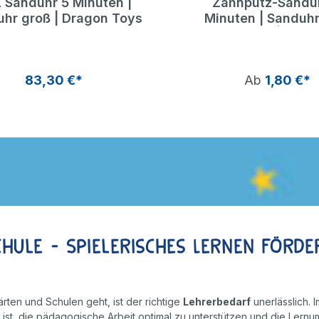
 Sanduhr 5 Minuten |
Zahnputz-Sandu
hr groß | Dragon Toys
Minuten | Sanduh
Zähneputzen | Drag
83,30 €*
Ab
1,80 €*
chule - Spielerisches Lernen förde
rten und Schulen geht, ist der richtige
Lehrerbedarf
unerlässlich. 
t ist, die pädagogische Arbeit optimal zu unterstützen und die Ler