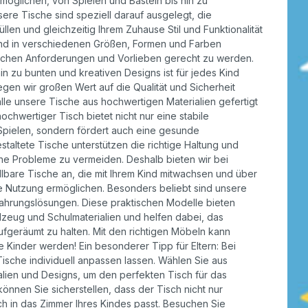
rmöglichen, von Spielen und Basteln bis hin zu
tzer
Dreiräder
Roller
re Tische sind speziell darauf ausgelegt, die
rdnen
smaterial
üllen und gleichzeitig Ihrem Zuhause Stil und Funktionalität
ebe
ind in verschiedenen Größen, Formen und Farben
Wagen
Anhänger
dlichen Anforderungen und Vorlieben gerecht zu werden.
nverkehr
in zu bunten und kreativen Designs ist für jedes Kind
e
Zweiräder
Dreiräder
egen wir großen Wert auf die Qualität und Sicherheit
lle unsere Tische aus hochwertigen Materialien gefertigt
tzer
Gokarts
2-Räder
hochwertiger Tisch bietet nicht nur eine stabile
Spielen, sondern fördert auch eine gesunde
taltete Tische unterstützen die richtige Haltung und
Roller
Gokarts
che Probleme zu vermeiden. Deshalb bieten wir bei
lbare Tische an, die mit Ihrem Kind mitwachsen und über
ppen
e Nutzung ermöglichen. Besonders beliebt sind unsere
wahrungslösungen. Diese praktischen Modelle bieten
lzeug und Schulmaterialien und helfen dabei, das
ufgeräumt zu halten. Mit den richtigen Möbeln kann
ele
e Kinder werden! Ein besonderer Tipp für Eltern: Bei
ische individuell anpassen lassen. Wählen Sie aus
lien und Designs, um den perfekten Tisch für das
önnen Sie sicherstellen, dass der Tisch nicht nur
ch in das Zimmer Ihres Kindes passt. Besuchen Sie