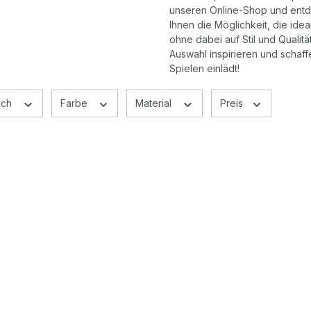
unseren Online-Shop und entdec
Geschicklichkeitsspiele
Ihnen die Möglichkeit, die ide
ohne dabei auf Stil und Qualit
Holzspielzeug
Auswahl inspirieren und schaf
Spielen einlädt!
Rollenspiele
ich
Farbe
Material
Preis