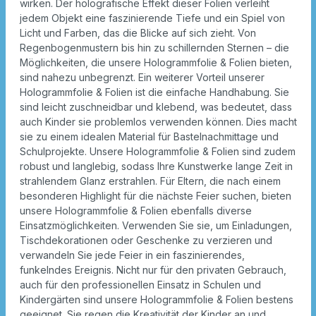
wirken. Der holografische Effekt dieser Folien verleiht
jedem Objekt eine faszinierende Tiefe und ein Spiel von
Licht und Farben, das die Blicke auf sich zieht. Von
Regenbogenmustern bis hin zu schillernden Sternen – die
Möglichkeiten, die unsere Hologrammfolie & Folien bieten,
sind nahezu unbegrenzt. Ein weiterer Vorteil unserer
Hologrammfolie & Folien ist die einfache Handhabung. Sie
sind leicht zuschneidbar und klebend, was bedeutet, dass
auch Kinder sie problemlos verwenden können. Dies macht
sie zu einem idealen Material für Bastelnachmittage und
Schulprojekte. Unsere Hologrammfolie & Folien sind zudem
robust und langlebig, sodass Ihre Kunstwerke lange Zeit in
strahlendem Glanz erstrahlen. Für Eltern, die nach einem
besonderen Highlight für die nächste Feier suchen, bieten
unsere Hologrammfolie & Folien ebenfalls diverse
Einsatzmöglichkeiten. Verwenden Sie sie, um Einladungen,
Tischdekorationen oder Geschenke zu verzieren und
verwandeln Sie jede Feier in ein faszinierendes,
funkelndes Ereignis. Nicht nur für den privaten Gebrauch,
auch für den professionellen Einsatz in Schulen und
Kindergärten sind unsere Hologrammfolie & Folien bestens
geeignet. Sie regen die Kreativität der Kinder an und