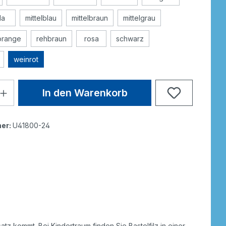
ila
mittelblau
mittelbraun
mittelgrau
orange
rehbraun
rosa
schwarz
weinrot
In den Warenkorb
er:
U41800-24
tz kommt. Bei Kindertraum finden Sie Bastelfilz in einer