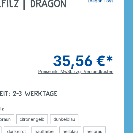
lfilz | Dragon
Dragon Toys
tzer
Dreiräder
Roller
rdnen
smaterial
ebe
Wagen
Anhänger
nverkehr
e
Zweiräder
Dreiräder
tzer
Gokarts
2-Räder
35,56 €*
Roller
Gokarts
Preise inkl. MwSt. zzgl. Versandkosten
ppen
eit: 2-3 Werktage
ele
lz
braun
citronengelb
dunkelblau
dunkelrot
hautfarbe
hellblau
hellgrau