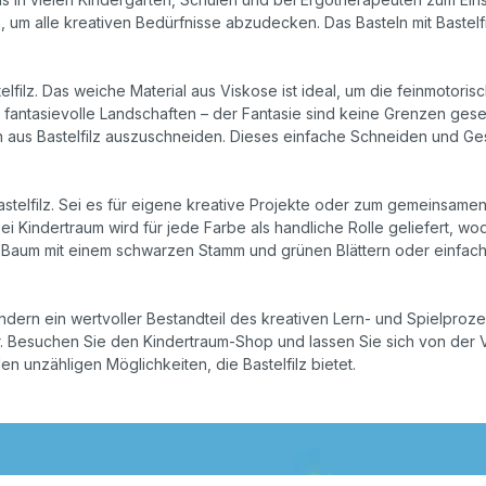
m alle kreativen Bedürfnisse abzudecken. Das Basteln mit Bastelfilz
elfilz. Das weiche Material aus Viskose ist ideal, um die feinmotori
fantasievolle Landschaften – der Fantasie sind keine Grenzen geset
n aus Bastelfilz auszuschneiden. Dieses einfache Schneiden und Ges
lfilz. Sei es für eigene kreative Projekte oder zum gemeinsamen Ba
 bei Kindertraum wird für jede Farbe als handliche Rolle geliefert,
aum mit einem schwarzen Stamm und grünen Blättern oder einfach b
, sondern ein wertvoller Bestandteil des kreativen Lern- und Spielpr
. Besuchen Sie den Kindertraum-Shop und lassen Sie sich von der Viel
 unzähligen Möglichkeiten, die Bastelfilz bietet.