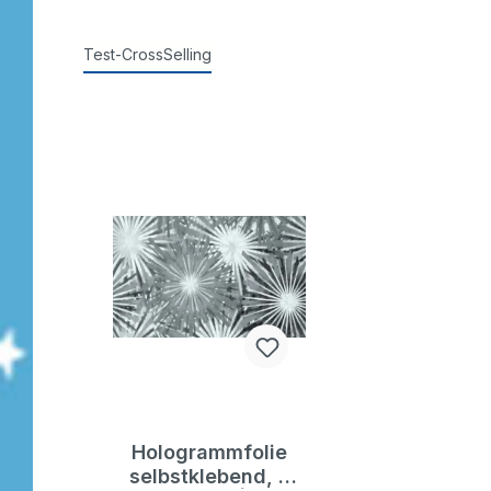
Test-CrossSelling
Hologrammfolie
selbstklebend, 5