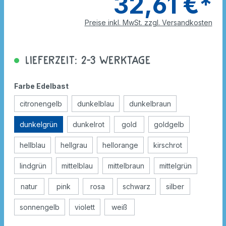
32,61 €*
Preise inkl. MwSt. zzgl. Versandkosten
Lieferzeit: 2-3 Werktage
Farbe Edelbast
citronengelb
dunkelblau
dunkelbraun
dunkelgrün
dunkelrot
gold
goldgelb
hellblau
hellgrau
hellorange
kirschrot
lindgrün
mittelblau
mittelbraun
mittelgrün
natur
pink
rosa
schwarz
silber
sonnengelb
violett
weiß