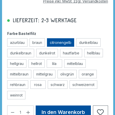
Preise inkl. MwSt. zzgl. Versandkosten
Lieferzeit: 2-3 Werktage
Farbe Bastelfilz
azurblau
braun
citronengelb
dunkelblau
dunkelbraun
dunkelrot
hautfarbe
hellblau
hellgrau
hellrot
lila
mittelblau
mittelbraun
mittelgrau
olivgrün
orange
rehbraun
rosa
schwarz
schweizerrot
weinrot
In den Warenkorb