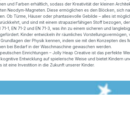
rmen und Farben erhältlich, sodass der Kreativität der kleinen Archit
teten Neodym-Magneten. Diese ermöglichen es den Blöcken, sich naht
n. Ob Türme, Häuser oder phantasievolle Gebilde – alles ist mögli
zurückkehrt, und sind mit einem strapazierfähigen Stoff bezogen, de
N 71-1, EN 71-2 und EN 71-3, was ihn zu einem sicheren und langlebi
gefördert. Kinder entwickeln ihr räumliches Vorstellungsvermögen,
ie Grundlagen der Physik kennen, indem sie mit den Konzepten des 
können bei Bedarf in der Waschmaschine gewaschen werden.
peutischen Einrichtungen – Jolly Heap Creative ist das perfekte We
d kognitive Entwicklung auf spielerische Weise und bietet Kindern 
 ist eine Investition in die Zukunft unserer Kinder.