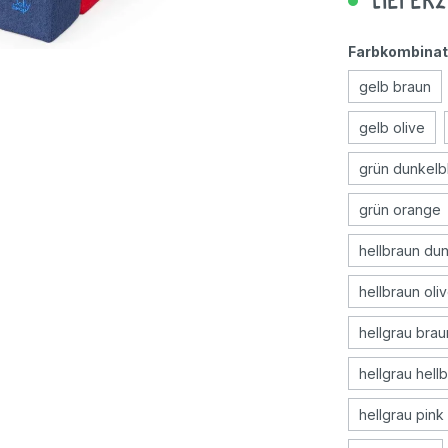
Lieferz
Geschicklichkeitsspiele
Farbkombinat
gelb braun
Holzspielzeug
gelb olive
Rollenspiele
grün dunkelb
grün orange
hellbraun du
hellbraun oli
hellgrau brau
hellgrau hell
hellgrau pink