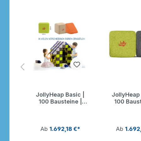
ic |
JollyHeap Basic |
JollyHeap 
e |
100 Bausteine |
100 Baust
Jolly Heap
Jolly 
€*
Ab
1.692,18 €*
Ab
1.692