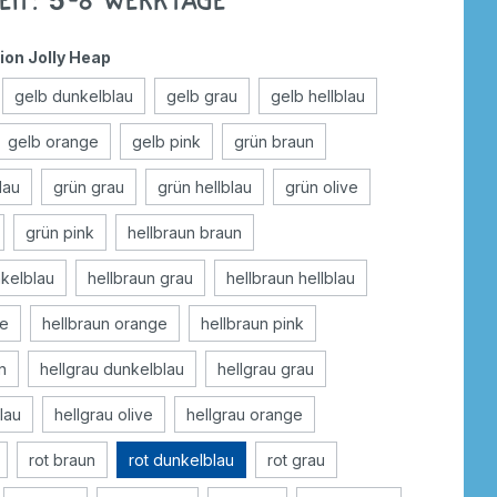
eit: 5-8 Werktage
ion Jolly Heap
gelb dunkelblau
gelb grau
gelb hellblau
gelb orange
gelb pink
grün braun
lau
grün grau
grün hellblau
grün olive
grün pink
hellbraun braun
nkelblau
hellbraun grau
hellbraun hellblau
ve
hellbraun orange
hellbraun pink
n
hellgrau dunkelblau
hellgrau grau
blau
hellgrau olive
hellgrau orange
rot braun
rot dunkelblau
rot grau