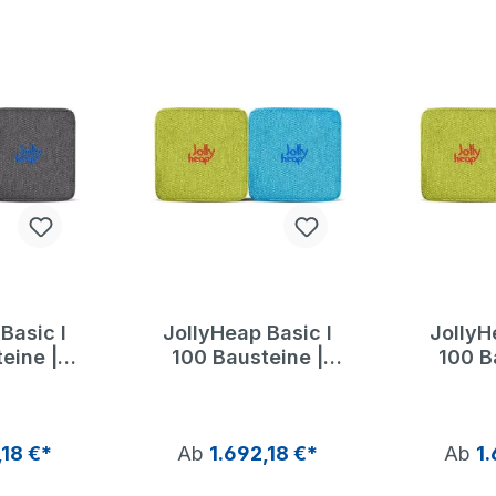
Basic I
JollyHeap Basic I
JollyH
eine |
100 Bausteine |
100 B
Heap
Jolly Heap
Jol
,18 €*
Ab
1.692,18 €*
Ab
1.