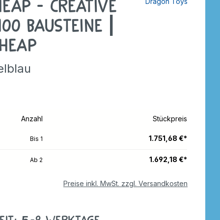
Heap - creative
Dragon Toys
tzer
Dreiräder
Roller
rdnen
100 Bausteine |
ebe
Wagen
Anhänger
 Heap
e
nverkehr
Zweiräder
Dreiräder
elblau
tzer
Gokarts
2-Räder
Roller
Gokarts
Anzahl
Stückpreis
ppen
1.751,68 €*
Bis
1
1.692,18 €*
Ab
2
ele
Preise inkl. MwSt. zzgl. Versandkosten