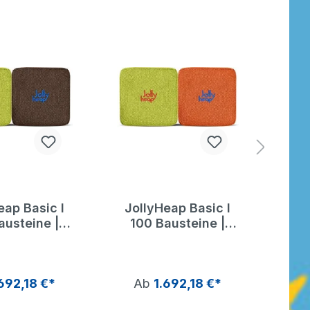
eap Basic I
JollyHeap Basic I
Jol
austeine |
100 Bausteine |
10
ly Heap
Jolly Heap
692,18 €*
Ab
1.692,18 €*