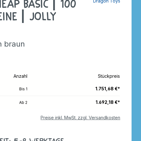
eap Basic | 100
Dragon Toys
tzer
Dreiräder
Roller
rdnen
ine | Jolly
ebe
Wagen
Anhänger
e
nverkehr
Zweiräder
Dreiräder
n braun
tzer
Gokarts
2-Räder
Roller
Gokarts
Anzahl
Stückpreis
ppen
1.751,68 €*
Bis
1
1.692,18 €*
Ab
2
ele
Preise inkl. MwSt. zzgl. Versandkosten