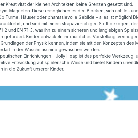
er Kreativität der kleinen Architekten keine Grenzen gesetzt sind.
dym-Magneten. Diese ermöglichen es den Blöcken, sich nahtlos und 
b Türme, Häuser oder phantasievolle Gebilde – alles ist möglich! 
urückkehrt, und sind mit einem strapazierfähigen Stoff bezogen, der 
71-2 und EN 71-3, was ihn zu einem sicheren und langlebigen Spielz
n gefördert. Kinder entwickeln ihr räumliches Vorstellungsvermögen
ie Grundlagen der Physik kennen, indem sie mit den Konzepten des 
i Bedarf in der Waschmaschine gewaschen werden.
peutischen Einrichtungen – Jolly Heap ist das perfekte Werkzeug, u
gnitive Entwicklung auf spielerische Weise und bietet Kindern unend
on in die Zukunft unserer Kinder.