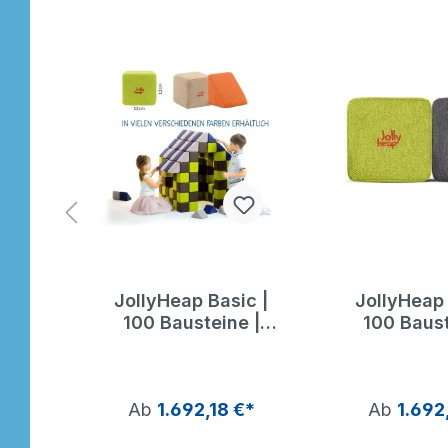
ic |
JollyHeap Basic |
JollyHeap 
e |
100 Bausteine |
100 Baust
Jolly Heap
Jolly 
€*
Ab
1.692,18 €*
Ab
1.692