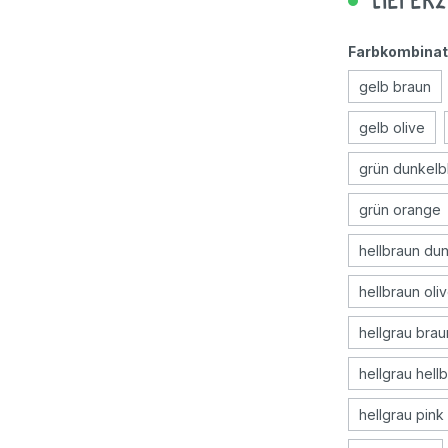
Lieferz
Geschicklichkeitsspiele
Farbkombinat
gelb braun
Holzspielzeug
gelb olive
Rollenspiele
grün dunkelb
grün orange
hellbraun du
hellbraun oli
hellgrau brau
hellgrau hell
hellgrau pink