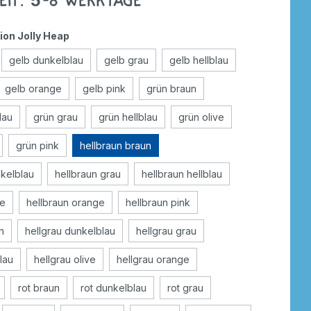
eit: 5-8 Werktage
ion Jolly Heap
gelb dunkelblau
gelb grau
gelb hellblau
gelb orange
gelb pink
grün braun
lau
grün grau
grün hellblau
grün olive
grün pink
hellbraun braun
nkelblau
hellbraun grau
hellbraun hellblau
ve
hellbraun orange
hellbraun pink
n
hellgrau dunkelblau
hellgrau grau
blau
hellgrau olive
hellgrau orange
rot braun
rot dunkelblau
rot grau