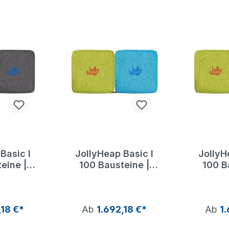
Basic I
JollyHeap Basic I
JollyH
eine |
100 Bausteine |
100 B
Heap
Jolly Heap
Jol
,18 €*
Ab
1.692,18 €*
Ab
1.