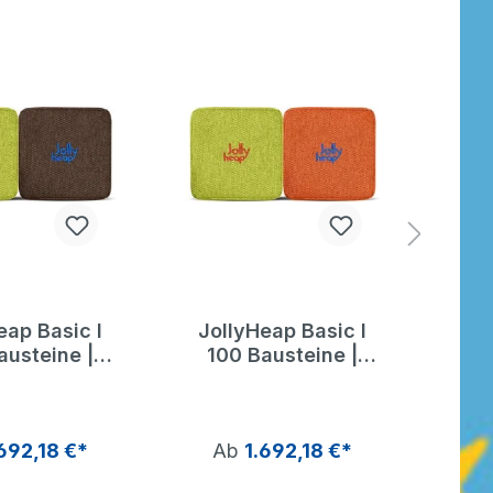
eap Basic I
JollyHeap Basic I
Jol
austeine |
100 Bausteine |
10
ly Heap
Jolly Heap
692,18 €*
Ab
1.692,18 €*