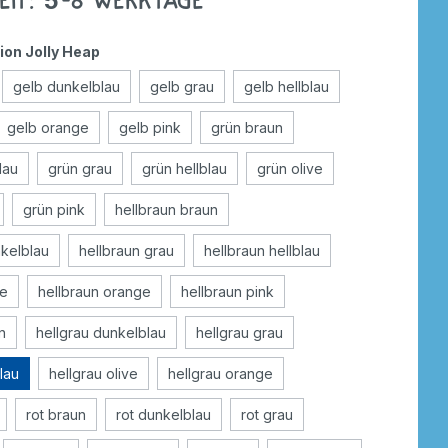
eit: 5-8 Werktage
ion Jolly Heap
gelb dunkelblau
gelb grau
gelb hellblau
gelb orange
gelb pink
grün braun
lau
grün grau
grün hellblau
grün olive
grün pink
hellbraun braun
nkelblau
hellbraun grau
hellbraun hellblau
ve
hellbraun orange
hellbraun pink
n
hellgrau dunkelblau
hellgrau grau
blau
hellgrau olive
hellgrau orange
rot braun
rot dunkelblau
rot grau