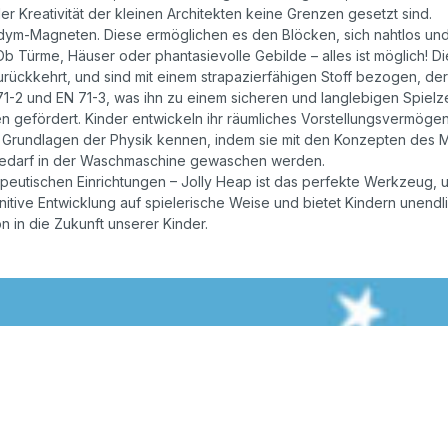
er Kreativität der kleinen Architekten keine Grenzen gesetzt sind.
dym-Magneten. Diese ermöglichen es den Blöcken, sich nahtlos und 
b Türme, Häuser oder phantasievolle Gebilde – alles ist möglich! 
urückkehrt, und sind mit einem strapazierfähigen Stoff bezogen, der 
71-2 und EN 71-3, was ihn zu einem sicheren und langlebigen Spielz
n gefördert. Kinder entwickeln ihr räumliches Vorstellungsvermögen
ie Grundlagen der Physik kennen, indem sie mit den Konzepten des 
i Bedarf in der Waschmaschine gewaschen werden.
peutischen Einrichtungen – Jolly Heap ist das perfekte Werkzeug, u
gnitive Entwicklung auf spielerische Weise und bietet Kindern unend
on in die Zukunft unserer Kinder.