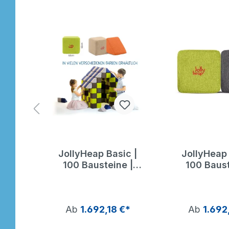
ic |
JollyHeap Basic |
JollyHeap 
e |
100 Bausteine |
100 Baust
Jolly Heap
Jolly 
€*
Ab
1.692,18 €*
Ab
1.692