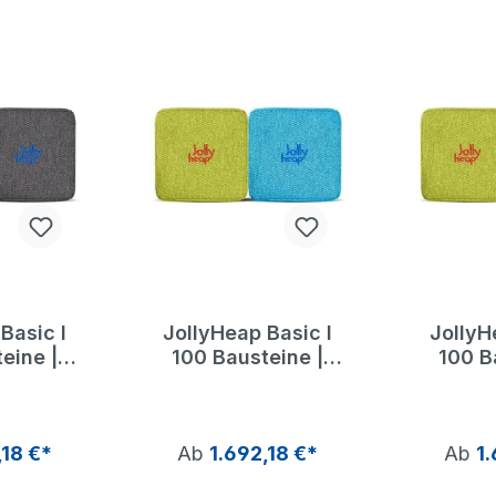
Basic I
JollyHeap Basic I
JollyH
eine |
100 Bausteine |
100 B
Heap
Jolly Heap
Jol
,18 €*
Ab
1.692,18 €*
Ab
1.