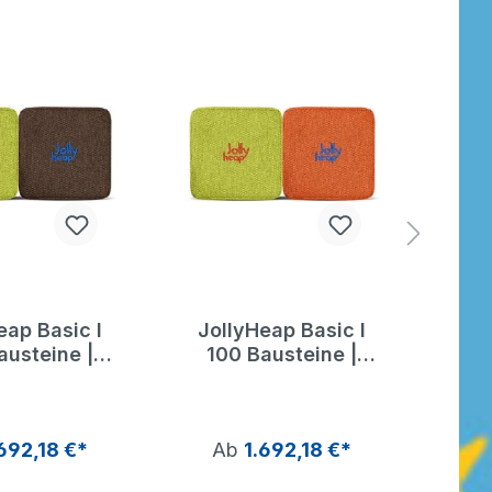
eap Basic I
JollyHeap Basic I
Jol
austeine |
100 Bausteine |
10
ly Heap
Jolly Heap
692,18 €*
Ab
1.692,18 €*