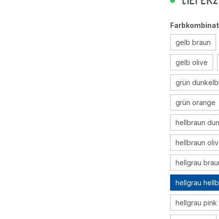
Lieferz
Geschicklichkeitsspiele
Farbkombinat
gelb braun
Holzspielzeug
gelb olive
Rollenspiele
grün dunkelb
grün orange
hellbraun du
hellbraun oli
hellgrau brau
hellgrau hell
hellgrau pink