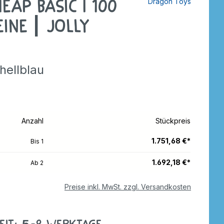
eap Basic I 100
Dragon Toys
tzer
Dreiräder
Roller
rdnen
ine | Jolly
ebe
Wagen
Anhänger
e
nverkehr
Zweiräder
Dreiräder
hellblau
tzer
Gokarts
2-Räder
Roller
Gokarts
Anzahl
Stückpreis
ppen
1.751,68 €*
Bis
1
1.692,18 €*
Ab
2
ele
Preise inkl. MwSt. zzgl. Versandkosten