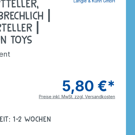
tteller,
Längle & Kuhn GmbH
tzer
Dreiräder
Roller
rdnen
smaterial
brechlich |
ebe
Wagen
Anhänger
rteller |
nverkehr
e
Zweiräder
Dreiräder
n Toys
tzer
Gokarts
2-Räder
ent
Roller
Gokarts
ppen
5,80 €*
Preise inkl. MwSt. zzgl. Versandkosten
ele
eit: 1-2 Wochen