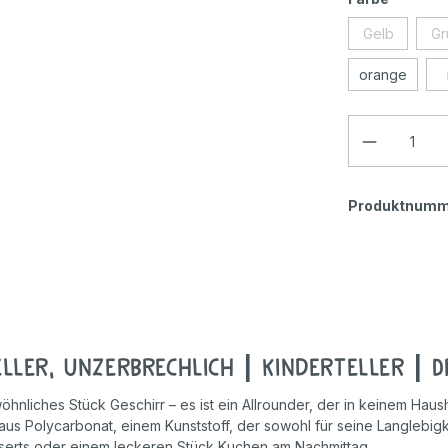
Geschicklichkeitsspiele
Gelb
Gr
Holzspielzeug
orange
Rollenspiele
Produktnumm
ler, unzerbrechlich | Kinderteller | 
hnliches Stück Geschirr – es ist ein Allrounder, der in keinem Hausha
aus Polycarbonat, einem Kunststoff, der sowohl für seine Langlebigke
Desserts oder einem leckeren Stück Kuchen am Nachmittag.