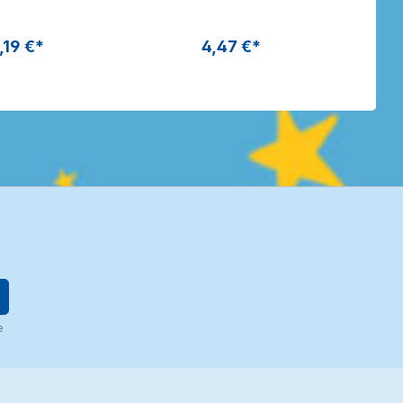
erkanne |
Dragon Toys
gon Toys
,19 €*
4,47 €*
e