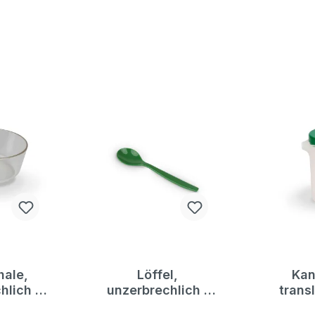
hale,
Löffel,
Kan
hlich |
unzerbrechlich |
trans
Toys
Dragon Toys
farbig