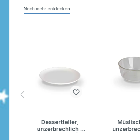
Noch mehr entdecken
h |
Dessertteller,
Müslisc
 |
unzerbrechlich |
unzerbrec
s
Kinderteller |
Dragon 