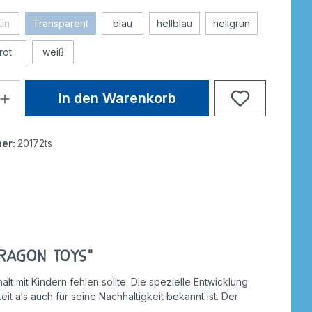
ün
Transparent
blau
hellblau
hellgrün
rot
weiß
In den Warenkorb
er:
20172ts
Dragon Toys"
lt mit Kindern fehlen sollte. Die spezielle Entwicklung
it als auch für seine Nachhaltigkeit bekannt ist. Der