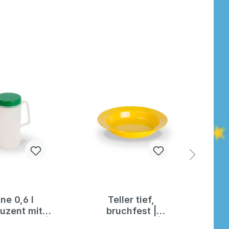
ne 0,6 l
Teller tief,
luzent mit
bruchfest |
K
em Deckel |
Kinderteller |