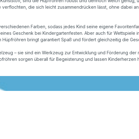
 Kunststoff, sind die Hüpfröhren robust und dennoch weich genug,
e verflochten, die sich leicht zusammendrücken lässt, ohne dabei a
verschiedenen Farben, sodass jedes Kind seine eigene Favoritenfa
kleines Geschenk bei Kindergartenfesten. Aber auch für Wettspiele 
 Hüpfröhren bringt garantiert Spaß und fördert gleichzeitig die Gesc
elzeug – sie sind ein Werkzeug zur Entwicklung und Förderung der 
üpfröhren sorgen überall für Begeisterung und lassen Kinderherzen 