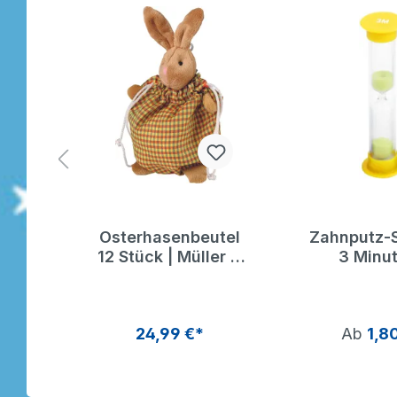
 |
Osterhasenbeutel
Zahnputz-
s
12 Stück | Müller &
3 Minut
Herber
Sanduhr
Zähneput
Dragon 
24,99 €*
Ab
1,8