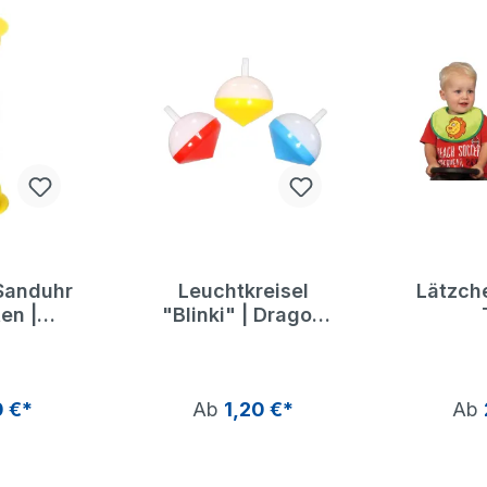
Sanduhr
Leuchtkreisel
Lätzch
en |
"Blinki" | Dragon
 zum
Toys
zen |
Toys
0 €*
Ab
1,20 €*
Ab