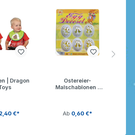
en | Dragon
Ostereier-
War
Toys
Malschablonen |
War
Schablonen für
|
Ostereier | Dragon
Toys
2,40 €*
Ab
0,60 €*