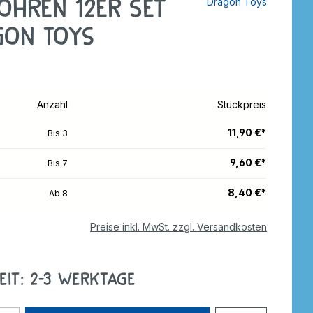
öhren 12er Set
Dragon Toys
tzer
Dreiräder
Roller
rdnen
smaterial
gon Toys
ebe
Wagen
Anhänger
nverkehr
e
Zweiräder
Dreiräder
Anzahl
Stückpreis
tzer
Gokarts
2-Räder
11,90 €*
Bis
3
Roller
Gokarts
9,60 €*
Bis
7
ppen
8,40 €*
Ab
8
Preise inkl. MwSt. zzgl. Versandkosten
ele
eit: 2-3 Werktage