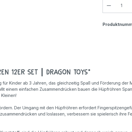
Geschicklichkeitsspiele
Holzspielzeug
Produktnumm
Rollenspiele
n 12er Set | Dragon Toys"
 für Kinder ab 3 Jahren, das gleichzeitig Spaß und Förderung der M
. Mit einem einfachen Zusammendrücken bauen die Hüpfröhren Spann
 Kleinen!
fördern. Der Umgang mit den Hüpfröhren erfordert Fingerspitzengefü
usammendrücken und loslassen, verbessern sie spielerisch ihre Fein