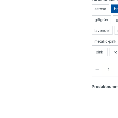
Geschicklichkeitsspiele
altrosa
b
Holzspielzeug
giftgrün
g
lavendel
Rollenspiele
metallic-pink
pink
ro
Produktnumm