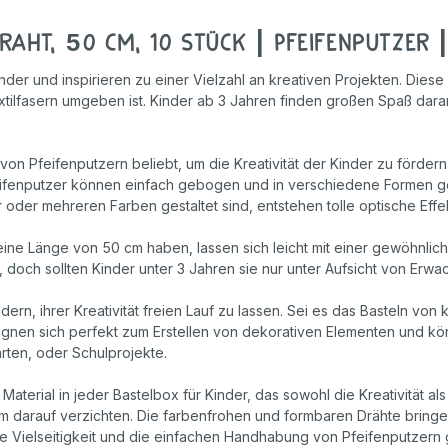
aht, 50 cm, 10 Stück | Pfeifenputzer 
nder und inspirieren zu einer Vielzahl an kreativen Projekten. Diese
tilfasern umgeben ist. Kinder ab 3 Jahren finden großen Spaß daran
 von Pfeifenputzern beliebt, um die Kreativität der Kinder zu förde
Pfeifenputzer können einfach gebogen und in verschiedene Formen ge
r oder mehreren Farben gestaltet sind, entstehen tolle optische Ef
eine Länge von 50 cm haben, lassen sich leicht mit einer gewöhnli
, doch sollten Kinder unter 3 Jahren sie nur unter Aufsicht von Er
ndern, ihrer Kreativität freien Lauf zu lassen. Sei es das Basteln v
ignen sich perfekt zum Erstellen von dekorativen Elementen und kön
rten, oder Schulprojekte.
terial in jeder Bastelbox für Kinder, das sowohl die Kreativität al
um darauf verzichten. Die farbenfrohen und formbaren Drähte bring
die Vielseitigkeit und die einfachen Handhabung von Pfeifenputzern