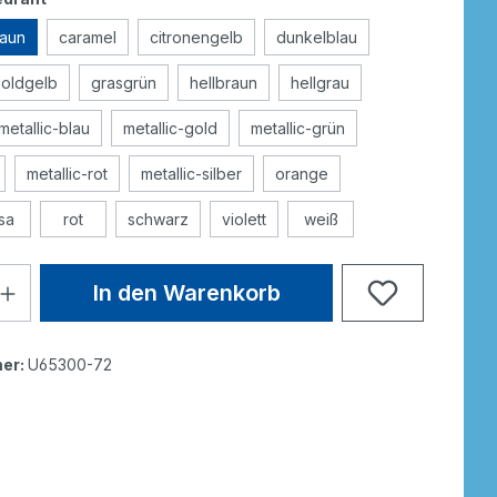
raun
caramel
citronengelb
dunkelblau
oldgelb
grasgrün
hellbraun
hellgrau
metallic-blau
metallic-gold
metallic-grün
metallic-rot
metallic-silber
orange
sa
rot
schwarz
violett
weiß
In den Warenkorb
er:
U65300-72