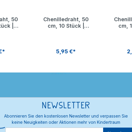
aht, 50
Chenilledraht, 50
Chenil
tück |
cm, 10 Stück |
cm, 1
tzer |
Pfeifenputzer |
Pfeif
Toys
Dragon Toys
Dra
€*
5,95 €*
2
Newsletter
Abonnieren Sie den kostenlosen Newsletter und verpassen Sie
keine Neuigkeiten oder Aktionen mehr von Kindertraum