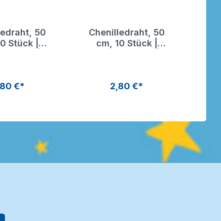
ledraht, 50
Chenilledraht, 50
Che
0 Stück |
cm, 10 Stück |
c
enputzer |
Pfeifenputzer |
P
gon Toys
Dragon Toys
,80 €*
2,80 €*