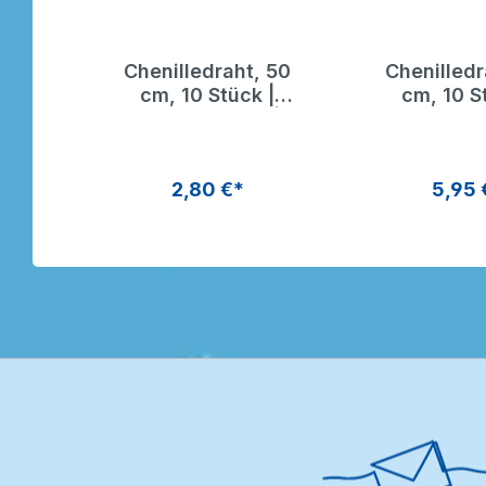
, 50
Chenilledraht, 50
Chenilledr
 |
cm, 10 Stück |
cm, 10 S
 |
Pfeifenputzer |
Pfeifenpu
s
Dragon Toys
Dragon 
2,80 €*
5,95 