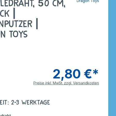
lledraht, 50 cm,
Dragon Toys
putzer
Dreiräder
Roller
rdnen
smaterial
ck |
ebe
Wagen
Anhänger
enputzer |
nverkehr
e
Zweiräder
Dreiräder
n Toys
tzer
Gokarts
2-Räder
Roller
Gokarts
ppen
2,80 €*
Preise inkl. MwSt. zzgl. Versandkosten
ele
eit: 2-3 Werktage
edraht