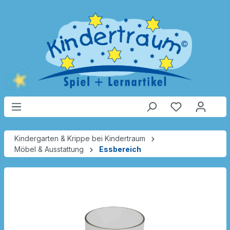
Kindergarten & Krippe bei Kindertraum
Möbel & Ausstattung
Essbereich