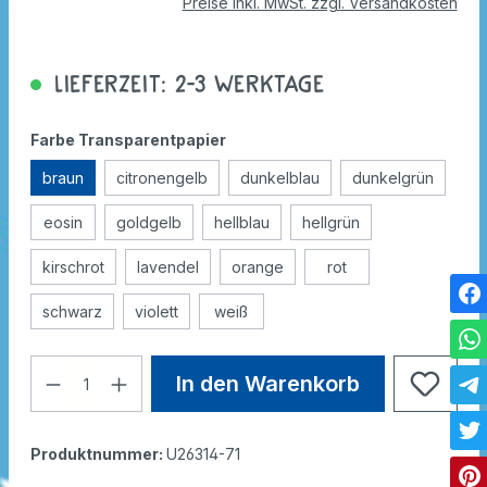
Preise inkl. MwSt. zzgl. Versandkosten
Lieferzeit: 2-3 Werktage
Farbe Transparentpapier
braun
citronengelb
dunkelblau
dunkelgrün
eosin
goldgelb
hellblau
hellgrün
kirschrot
lavendel
orange
rot
schwarz
violett
weiß
In den Warenkorb
Produktnummer:
U26314-71