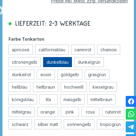
Preise inkl. MwSt. zzgl. Versandkosten
Lieferzeit: 2-3 Werktage
Farbe Tonkarton
apricose
californiablau
caminrot
chamois
citronengelb
dunkelblau
dunkelgrün
dunkelrot
eosin
goldgelb
grasgrün
hellblau
hellbraun
hochweiß
kieselgrau
königsblau
lila
maisgelb
mittelbraun
mittelgrau
orange
pink
rosa
rubinrot
schwarz
silber matt
sonnengelb
tropicgrün