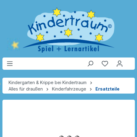
Kindergarten & Krippe bei Kindertraum
Alles für draußen
Kinderfahrzeuge
Ersatzteile