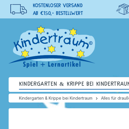
KOSTENLOSER VERSAND
AB €150,- BESTELLWERT
Kindergarten & Krippe bei Kindertrau
Kindergarten & Krippe bei Kindertraum
Alles für drau
Zur Kategorie Kindergarten &
Zur Kategorie Schule
Zur Kate
Zur Kate
Zur Kateg
Zur Kateg
Zur Kate
Zur Kateg
Zur Kate
Zur Kateg
Zur Kate
Zur Kate
Zur Kate
Krippe bei Kindertraum
Sinnesw
Ausstatt
Lernmitte
Verbrauc
Ausstatt
Sport & Spiel
Bewegun
Laternen
Kinder 
Fahrzeu
Tafeln
Prickeln
Spielen & Lernen
Sehen
Tische
Ganztag
Ordnen 
Tische