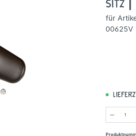
Sitz |
Teamsport
Wald, Natur & Pflanzen
Wachsstifte
Chenilledraht & Pfeifenpu
Klebstoff & Leim
Rose Fahrzeuge
Sandschaufeln
Winther Zubehör
Buntstifte & Malstifte
Klebstoff & Leim
Hologrammfolie & Folien
te & Farben
pielzeug
 & Schultüten
tische
 Pause
Zählen, Sortieren & Zuo
Bausteine & Konstruktion
 Tasten
, Waschen & Hygiene
ente
 & Befestigung
& Pflege
derung
für Arti
Balance & Koordination
Experimente mit Wasser
Wasserfarben
Bastelfilz & Edelbast
Sandförmchen & Sandsi
Winther Fahrzeuge
Wasserfarben
Bastelfilz & Edelbast
Dragon Toys Fahrzeuge
genheiten
en & Timer
 Bügelperlen
terial
ele
Spiegel & Symmetrien
Spielzeugautos & Straße
00625V
wicht
ahrung
htsmaterial
& Hocker
g & Fördermaterial
Hüpfspiele & Springspiel
Mikroskope & Lupen
Hologrammfolie & Folien
Eimer & Gießkannen
Rose Fahrzeuge
Moosgummi
Winther Zubehör
ielzeug
haftsspiele
 Modellieren
Wiegen & Messen
Krippenspielzeug & U3
ich
le
hrung & Ordnung
ische Früherziehung
Kinderfahrzeuge
Zeit lernen
Wackelaugen
Fahrzeuge
Chenilledraht & Pfeifenpu
Winther Fahrzeuge
Ersatzteile
ahrzeuge
 Modellieren
ahrung
 Bügelperlen
Zeit
Puppenecke & Spielecke
e
e
ente
Riesenbausteine
Farben & Licht
, Fädeln, Knüpfen
elzeug
ür draußen
Kugelbahnen
aum & Therapie
Schaukeln, Klettern, Wi
 Karton
Wurfscheiben
, Fädeln, Knüpfen
Bewegungsspiele
Gesellschaftsspiele
 Schlafräume
 & Besteck
Turnmatten
Lieferz
 Farben
ser
Sprachförderung
& Hocker
& Entspannung
Spaß- und Bewegungsspi
en & Kleben
 Karton
Feinmotorik & Kognition
tion & Büro
Bälle & Wurfscheiben
en & Kleben
terial
Spielzelte
Produktnumm