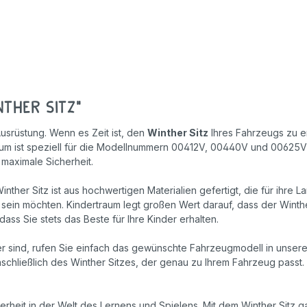
Geschicklichkeitsspiele
Holzspielzeug
Rollenspiele
ther Sitz"
usrüstung. Wenn es Zeit ist, den
Winther Sitz
Ihres Fahrzeugs zu e
raum ist speziell für die Modellnummern 00412V, 00440V und 00625V
maximale Sicherheit.
inther Sitz ist aus hochwertigen Materialien gefertigt, die für ihre 
 sein möchten. Kindertraum legt großen Wert darauf, dass der Winther
dass Sie stets das Beste für Ihre Kinder erhalten.
cher sind, rufen Sie einfach das gewünschte Fahrzeugmodell in unse
inschließlich des Winther Sitzes, der genau zu Ihrem Fahrzeug passt. 
rheit in der Welt des Lernens und Spielens. Mit dem Winther Sitz gar