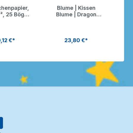
chenpapier,
Blume | Kissen
², 25 Bögen
Blume | Dragon
agon Toys
Toys
,12 €*
23,80 €*