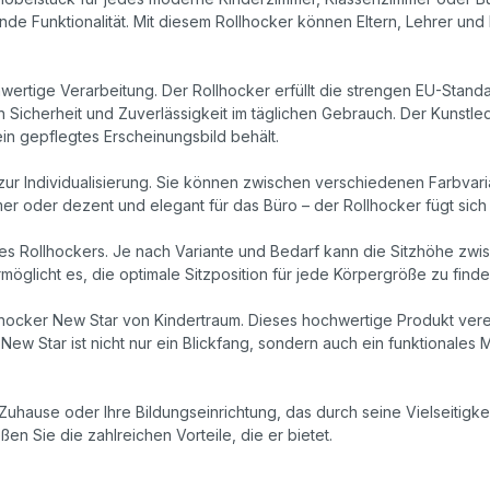
de Funktionalität. Mit diesem Rollhocker können Eltern, Lehrer un
ertige Verarbeitung. Der Rollhocker erfüllt die strengen EU-Standa
h Sicherheit und Zuverlässigkeit im täglichen Gebrauch. Der Kunstle
ein gepflegtes Erscheinungsbild behält.
t zur Individualisierung. Sie können zwischen verschiedenen Farbvar
mer oder dezent und elegant für das Büro – der Rollhocker fügt sich 
es Rollhockers. Je nach Variante und Bedarf kann die Sitzhöhe zw
öglicht es, die optimale Sitzposition für jede Körpergröße zu finde
hocker New Star von Kindertraum. Dieses hochwertige Produkt vereint
r New Star ist nicht nur ein Blickfang, sondern auch ein funktionale
r Zuhause oder Ihre Bildungseinrichtung, das durch seine Vielseitigke
en Sie die zahlreichen Vorteile, die er bietet.