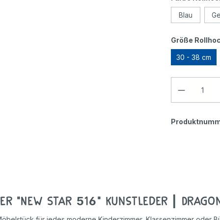
Geschicklichkeitsspiele
Blau
Ge
Holzspielzeug
Größe Rollhoc
30 - 38 cm
Rollenspiele
Produktnumm
er "New Star 516" Kunstleder | Dragon
Möbelstück für jedes moderne Kinderzimmer, Klassenzimmer oder Bür