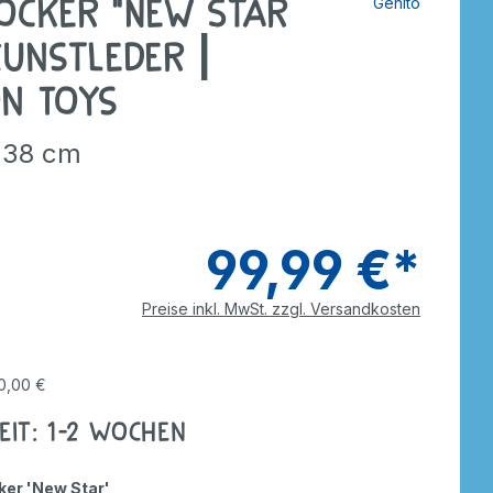
ocker "New Star
Génito
tzer
Dreiräder
Roller
rdnen
smaterial
Kunstleder |
ebe
Wagen
Anhänger
n Toys
nverkehr
e
Zweiräder
Dreiräder
- 38 cm
tzer
Gokarts
2-Räder
Roller
Gokarts
99,99 €*
ppen
Preise inkl. MwSt. zzgl. Versandkosten
ele
0,00 €
eit: 1-2 Wochen
ker 'New Star'