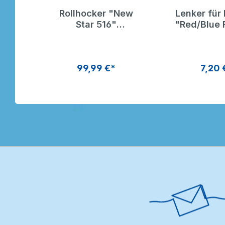
Rollhocker "New
Lenker für
Star 516"
"Red/Blue 
Kunstleder |
| Dragon
Dragon Toys
99,99 €*
7,20 