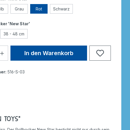
lb
Grau
Rot
Schwarz
ker 'New Star'
38 - 48 cm
In den Warenkorb
er:
516-S-03
 Toys"
o. Der Rollhocker New Star besticht nicht nur durch sein