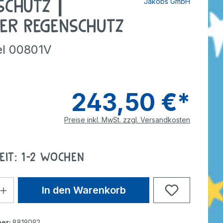
schutz |
Jakobs GmbH
tzer
Dreiräder
Roller
rdnen
smaterial
er Regenschutz
ebe
Wagen
Anhänger
nverkehr
kel 00801V
e
Zweiräder
Dreiräder
tzer
Gokarts
2-Räder
243,50 €*
Roller
Gokarts
Preise inkl. MwSt. zzgl. Versandkosten
ppen
eit: 1-2 Wochen
ele
In den Warenkorb
er:
8819092