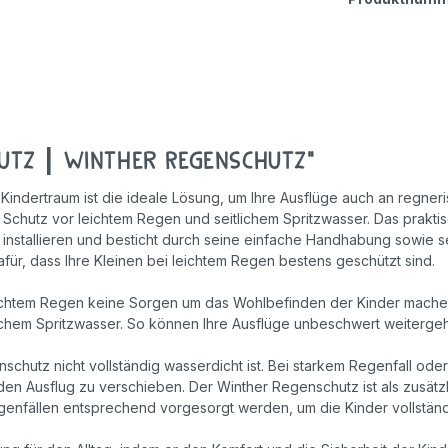
Geschicklichkeitsspiele
Holzspielzeug
Rollenspiele
utz | Winther Regenschutz"
Kindertraum ist die ideale Lösung, um Ihre Ausflüge auch an regner
Schutz vor leichtem Regen und seitlichem Spritzwasser. Das praktisc
stallieren und besticht durch seine einfache Handhabung sowie se
für, dass Ihre Kleinen bei leichtem Regen bestens geschützt sind.
chtem Regen keine Sorgen um das Wohlbefinden der Kinder machen. E
ichem Spritzwasser. So können Ihre Ausflüge unbeschwert weitergeh
nschutz nicht vollständig wasserdicht ist. Bei starkem Regenfall od
en Ausflug zu verschieben. Der Winther Regenschutz ist als zusät
egenfällen entsprechend vorgesorgt werden, um die Kinder vollständ