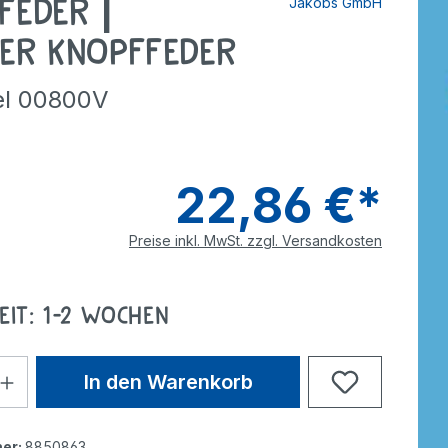
feder |
Jakobs GmbH
tzer
Dreiräder
Roller
rdnen
smaterial
er Knopffeder
ebe
Wagen
Anhänger
nverkehr
kel 00800V
e
Zweiräder
Dreiräder
tzer
Gokarts
2-Räder
22,86 €*
Roller
Gokarts
Preise inkl. MwSt. zzgl. Versandkosten
ppen
eit: 1-2 Wochen
ele
In den Warenkorb
er:
8850863