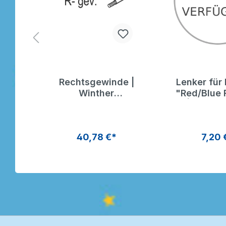
lett
Rechtsgewinde |
Lenker für
enker
Winther
"Red/Blue 
Rechtsgewinde
| Dragon
40,78 €*
7,20 