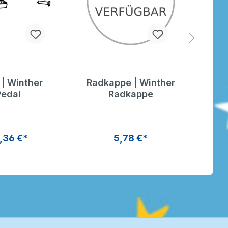
 | Winther
Radkappe | Winther
Vor
Pedal
Radkappe
| Wi
,36 €*
5,78 €*