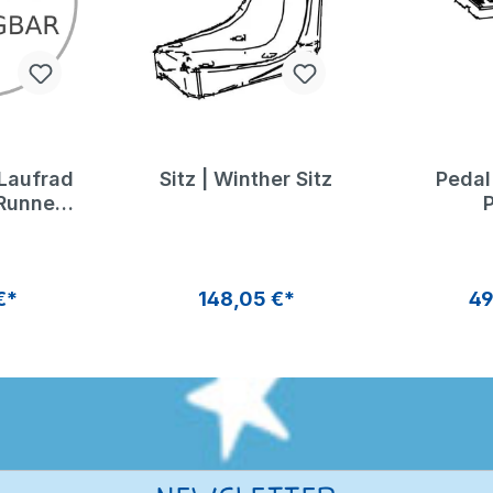
 Laufrad
Sitz | Winther Sitz
Pedal
Runner"
 Toys
€*
148,05 €*
49