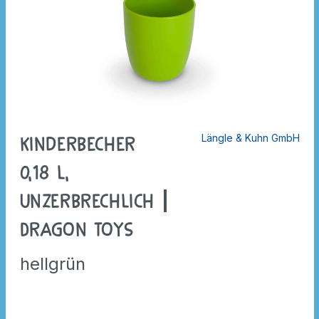
Längle & Kuhn GmbH
Kinderbecher
0,18 l,
unzerbrechlich |
Dragon Toys
hellgrün