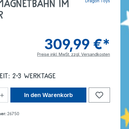
Magnetbahn im
Dragon Toys
tzer
Dreiräder
Roller
rdnen
smaterial
r
ebe
Wagen
Anhänger
nverkehr
e
Zweiräder
Dreiräder
309,99 €*
tzer
Gokarts
2-Räder
Preise inkl. MwSt. zzgl. Versandkosten
Roller
Gokarts
ppen
eit: 2-3 Werktage
In den Warenkorb
ele
er:
26750