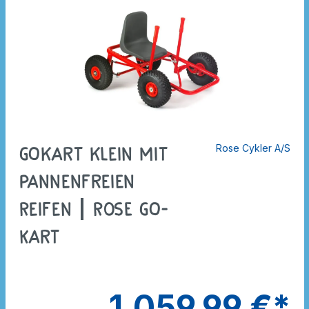
Rose Cykler A/S
Gokart klein mit
pannenfreien
Reifen | ROSE Go-
Kart
1.059,99 €*