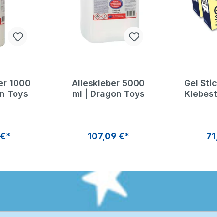
er 1000
Alleskleber 5000
Gel Stic
on Toys
ml | Dragon Toys
Klebest
 €*
107,09 €*
71