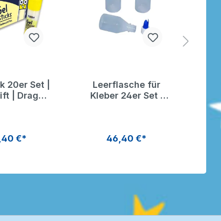
k 20er Set |
Leerflasche für
Le
ift | Dragon
Kleber 24er Set |
Kl
Toys
Leerflaschen für
Le
Kleber | Dragon
Kl
Toys
,40 €*
46,40 €*