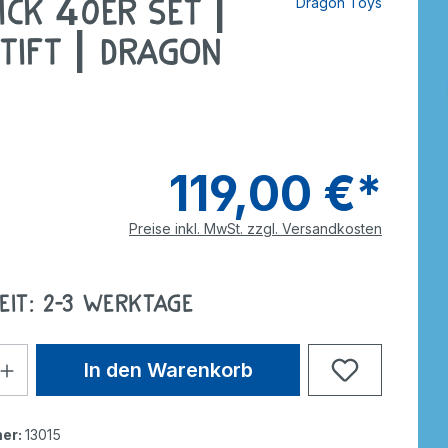
ick 40er Set |
Dragon Toys
tzer
Dreiräder
Roller
rdnen
smaterial
stift | Dragon
ebe
Wagen
Anhänger
nverkehr
e
Zweiräder
Dreiräder
tzer
Gokarts
2-Räder
119,00 €*
Roller
Gokarts
Preise inkl. MwSt. zzgl. Versandkosten
ppen
eit: 2-3 Werktage
ele
In den Warenkorb
er:
13015