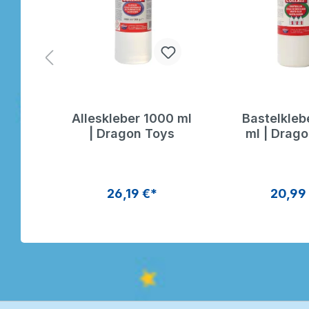
für
Alleskleber 1000 ml
Bastelkleb
t |
| Dragon Toys
ml | Drag
für
gon
26,19 €*
20,99