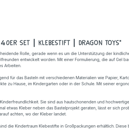
Geschicklichkeitsspiele
Holzspielzeug
Rollenspiele
40er Set | Klebestift | Dragon Toys"
heidende Rolle, gerade wenn es um die Unterstützung der kindlichen
lfreunden entwickelt worden. Mit einer Formulierung, die auf Gel ba
s Arbeiten.
end für das Basteln mit verschiedenen Materialien wie Papier, Kart
jekte zu Hause, im Kindergarten oder in der Schule. Mit seiner ergon
re Kinderfreundlichkeit. Sie sind aus hautschonenden und hochwertige
mal etwas Kleber neben das Bastelprojekt geraten, lässt er sich pr
darauf achten, wo der Kleber landet.
nd die Kindertraum Klebestifte in Großpackungen erhältlich. Diese b