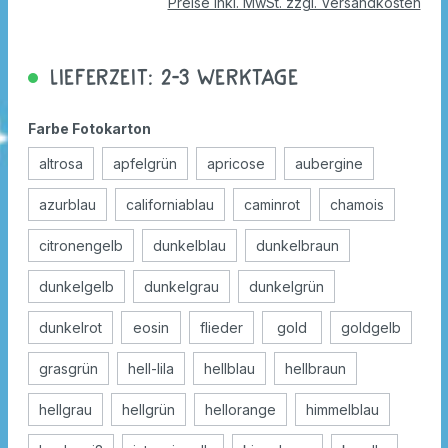
Preise inkl. MwSt. zzgl. Versandkosten
Lieferzeit: 2-3 Werktage
Farbe Fotokarton
altrosa
apfelgrün
apricose
aubergine
azurblau
californiablau
caminrot
chamois
citronengelb
dunkelblau
dunkelbraun
dunkelgelb
dunkelgrau
dunkelgrün
dunkelrot
eosin
flieder
gold
goldgelb
grasgrün
hell-lila
hellblau
hellbraun
hellgrau
hellgrün
hellorange
himmelblau