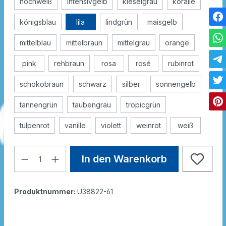
hochweiß
intensivgelb
kieselgrau
koralle
königsblau
lila
lindgrün
maisgelb
mittelblau
mittelbraun
mittelgrau
orange
pink
rehbraun
rosa
rosé
rubinrot
schokobraun
schwarz
silber
sonnengelb
tannengrün
taubengrau
tropicgrün
tulpenrot
vanille
violett
weinrot
weiß
In den Warenkorb
Produktnummer:
U38822-61