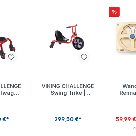
%
ALLENGE
VIKING CHALLENGE
Wand
ufwagen
Swing Trike |
Renna
her
Winther
Ed
 €*
299,50 €*
59,99 
g