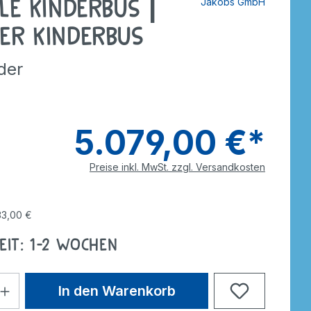
le Kinderbus |
Jakobs GmbH
tzer
Dreiräder
Roller
rdnen
smaterial
er Kinderbus
ebe
Wagen
Anhänger
nverkehr
nder
e
Zweiräder
Dreiräder
tzer
Gokarts
2-Räder
5.079,00 €*
Roller
Gokarts
Preise inkl. MwSt. zzgl. Versandkosten
ppen
33,00 €
eit: 1-2 Wochen
ele
In den Warenkorb