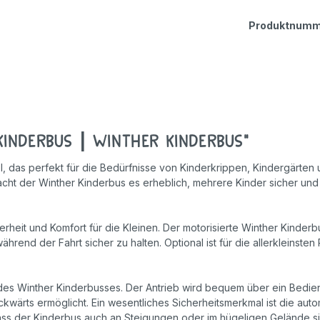
Geschicklichkeitsspiele
Produktnumm
Holzspielzeug
Rollenspiele
Kinderbus | Winther Kinderbus"
tel, das perfekt für die Bedürfnisse von Kinderkrippen, Kindergärt
nfacht der Winther Kinderbus es erheblich, mehrere Kinder sicher un
rheit und Komfort für die Kleinen. Der motorisierte Winther Kinderbus
rend der Fahrt sicher zu halten. Optional ist für die allerkleinsten 
s Winther Kinderbusses. Der Antrieb wird bequem über ein Bedienf
wärts ermöglicht. Ein wesentliches Sicherheitsmerkmal ist die autom
dass der Kinderbus auch an Steigungen oder im hügeligen Gelände 