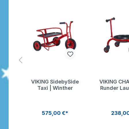
y 4
VIKING SidebySide
VIKING CH
Taxi | Winther
Runder La
| Wint
*
575,00 €*
238,00