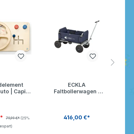
element
ECKLA
Gr
uto | Capi
Faltbollerwagen |
R
ucation
Pannensicher
€*
416,00 €*
79,99 €*
(25%
espart)