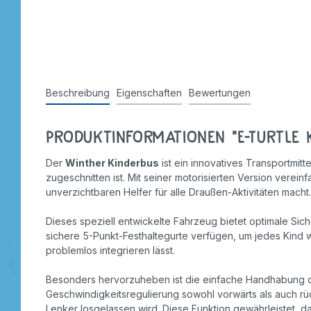
Stempel
Beschreibung
Eigenschaften
Bewertungen
Produktinformationen "E-Turtle 
Der
Winther Kinderbus
ist ein innovatives Transportmit
zugeschnitten ist. Mit seiner motorisierten Version verei
unverzichtbaren Helfer für alle Draußen-Aktivitäten macht.
Dieses speziell entwickelte Fahrzeug bietet optimale Siche
sichere 5-Punkt-Festhaltegurte verfügen, um jedes Kind wäh
problemlos integrieren lässt.
Besonders hervorzuheben ist die einfache Handhabung de
Geschwindigkeitsregulierung sowohl vorwärts als auch rück
Lenker losgelassen wird. Diese Funktion gewährleistet, 