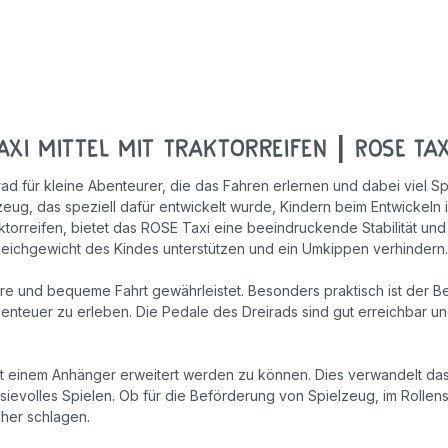
Geschicklichkeitsspiele
Holzspielzeug
Rollenspiele
xi mittel mit Traktorreifen | ROSE Tax
ad für kleine Abenteurer, die das Fahren erlernen und dabei viel Sp
ug, das speziell dafür entwickelt wurde, Kindern beim Entwickeln i
torreifen, bietet das ROSE Taxi eine beeindruckende Stabilität und
Gleichgewicht des Kindes unterstützen und ein Umkippen verhindern.
here und bequeme Fahrt gewährleistet. Besonders praktisch ist der Be
teuer zu erleben. Die Pedale des Dreirads sind gut erreichbar und
mit einem Anhänger erweitert werden zu können. Dies verwandelt d
asievolles Spielen. Ob für die Beförderung von Spielzeug, im Rolle
öher schlagen.