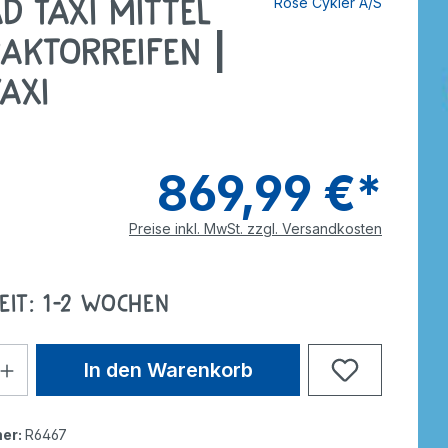
d Taxi mittel
Rose Cykler A/S
tzer
Dreiräder
Roller
rdnen
smaterial
raktorreifen |
ebe
Wagen
Anhänger
axi
nverkehr
e
Zweiräder
Dreiräder
tzer
Gokarts
2-Räder
869,99 €*
Roller
Gokarts
Preise inkl. MwSt. zzgl. Versandkosten
ppen
eit: 1-2 Wochen
ele
In den Warenkorb
er:
R6467