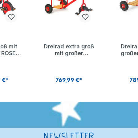
roß mit
Dreirad extra groß
Dreira
| ROSE
mit großer
großer
ad
Plattform und
und Tra
Ballonreifen | ROSE
ROSE
Dreirad
 €*
769,99 €*
78
Newsletter