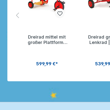
mit
Dreirad mittel mit
Dreirad g
 |
großer Plattform |
Lenkrad 
d
ROSE Dreirad
Dreir
599,99 €*
539,99