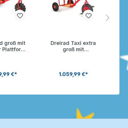
d groß mit
Dreirad Taxi extra
Dr
 Plattform
groß mit
kl
ktorreifen |
Ballonreifen | ROSE
und
 Dreirad
Taxi
R
9,99 €*
1.059,99 €*