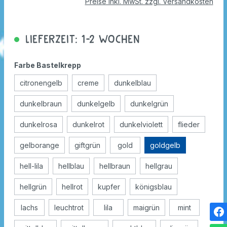
Preise inkl. MwSt. zzgl. Versandkosten
Lieferzeit: 1-2 Wochen
Farbe Bastelkrepp
citronengelb
creme
dunkelblau
dunkelbraun
dunkelgelb
dunkelgrün
dunkelrosa
dunkelrot
dunkelviolett
flieder
gelborange
giftgrün
gold
goldgelb
hell-lila
hellblau
hellbraun
hellgrau
hellgrün
hellrot
kupfer
königsblau
lachs
leuchtrot
lila
maigrün
mint