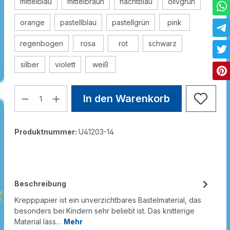
mittelblau
mittelbraun
nachtblau
olivgrün
orange
pastellblau
pastellgrün
pink
regenbogen
rosa
rot
schwarz
silber
violett
weiß
In den Warenkorb
Produktnummer:
U41203-14
Beschreibung
Krepppapier ist ein unverzichtbares Bastelmaterial, das
besonders bei Kindern sehr beliebt ist. Das knitterige
Material läss…
Mehr