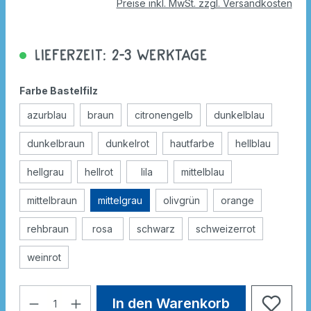
Preise inkl. MwSt. zzgl. Versandkosten
Lieferzeit: 2-3 Werktage
Farbe Bastelfilz
azurblau
braun
citronengelb
dunkelblau
dunkelbraun
dunkelrot
hautfarbe
hellblau
hellgrau
hellrot
lila
mittelblau
mittelbraun
mittelgrau
olivgrün
orange
rehbraun
rosa
schwarz
schweizerrot
weinrot
In den Warenkorb