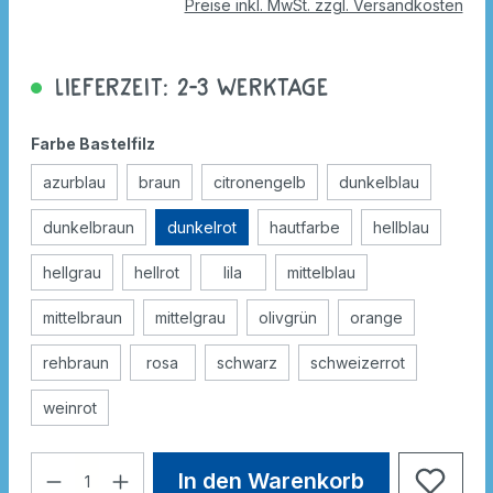
Preise inkl. MwSt. zzgl. Versandkosten
Lieferzeit: 2-3 Werktage
Farbe Bastelfilz
azurblau
braun
citronengelb
dunkelblau
dunkelbraun
dunkelrot
hautfarbe
hellblau
hellgrau
hellrot
lila
mittelblau
mittelbraun
mittelgrau
olivgrün
orange
rehbraun
rosa
schwarz
schweizerrot
weinrot
In den Warenkorb