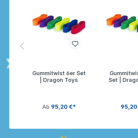
nd
Gummitwist 6er Set
Gummitwis
tur
| Dragon Toys
Set | Drag
m
Ab
95,20 €*
95,20