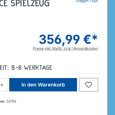
ce Spielzeug
Dragon Toys
tzer
Dreiräder
Roller
rdnen
smaterial
ebe
Wagen
Anhänger
nverkehr
e
Zweiräder
Dreiräder
356,99 €*
tzer
Gokarts
2-Räder
Preise inkl. MwSt. zzgl. Versandkosten
Roller
Gokarts
ppen
eit: 5-8 Werktage
In den Warenkorb
ele
er:
55194