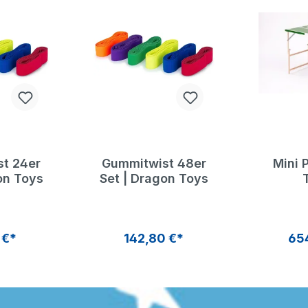
t 24er
Gummitwist 48er
Mini 
on Toys
Set | Dragon Toys
 €*
142,80 €*
65