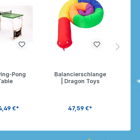
Ping-Pong
Balancierschlange
S
Table
| Dragon Toys
Do
4,49 €*
47,59 €*