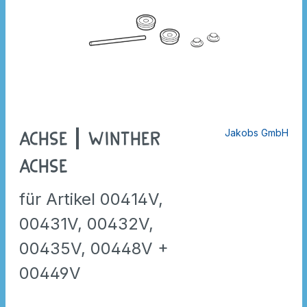
Jakobs GmbH
Achse | Winther
Achse
für Artikel 00414V,
00431V, 00432V,
00435V, 00448V +
00449V